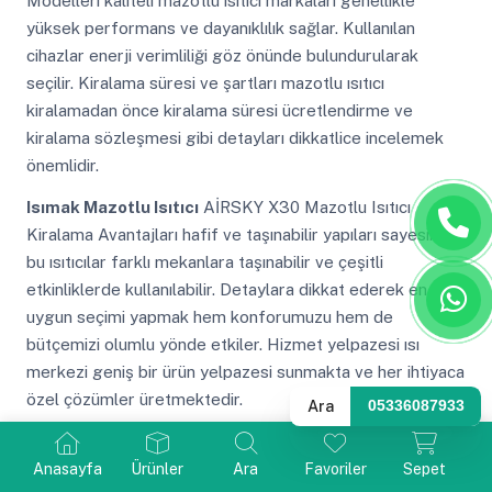
Modelleri kaliteli mazotlu ısıtıcı markaları genellikle
yüksek performans ve dayanıklılık sağlar. Kullanılan
cihazlar enerji verimliliği göz önünde bulundurularak
seçilir. Kiralama süresi ve şartları mazotlu ısıtıcı
kiralamadan önce kiralama süresi ücretlendirme ve
kiralama sözleşmesi gibi detayları dikkatlice incelemek
önemlidir.
Isımak Mazotlu Isıtıcı
AİRSKY X30 Mazotlu Isıtıcı
Kiralama Avantajları hafif ve taşınabilir yapıları sayesinde
bu ısıtıcılar farklı mekanlara taşınabilir ve çeşitli
etkinliklerde kullanılabilir. Detaylara dikkat ederek en
uygun seçimi yapmak hem konforumuzu hem de
bütçemizi olumlu yönde etkiler. Hizmet yelpazesi ısı
merkezi geniş bir ürün yelpazesi sunmakta ve her ihtiyaca
özel çözümler üretmektedir.
Ara
05336087933
Isımak Mazotlu Isıtıcı
AİRSKY X30 Elektrikli Isımak
Isıtıcılar bu kaplamaların doğru şekilde sertleşmesi ve
Anasayfa
Ürünler
Ara
Favoriler
Sepet